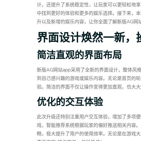
计，还提升了系统稳定性，让玩家可以更轻松地享
中找到更好的体验和更多的娱乐选择。接下来，本
升以及新增的娱乐内容，让你全面了解新版AG网站
界面设计焕然一新，
简洁直观的界面布局
新版AG网站app采用了全新的界面设计，整体
到自己感兴趣的游戏或娱乐内容。无论是首页的轮
验。简洁的界面不仅让操作变得更加直观，也大大
优化的交互体验
此次升级还特别注重用户交互体验，增加了多项便
戏，智能推荐系统根据玩家的偏好推送相关内容。
畅，极大提升了用户的使用效率。无论是在游戏大