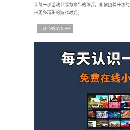
让每一次游戏都成为难忘的体验。相信随着升级的
来更多精彩的游戏时光。