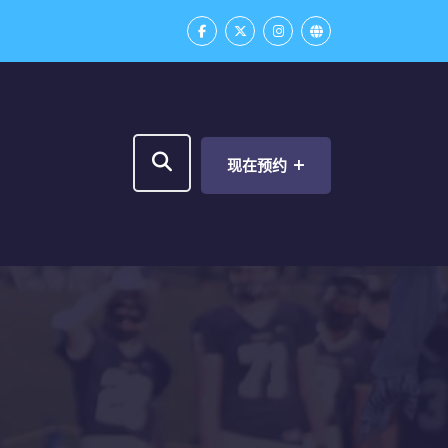
+
现在预约