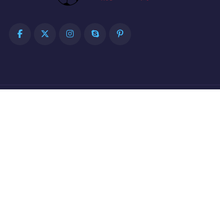
联系电话
+19238543386
公司地址
韶关郊区花园南大街119号广场D座
导航