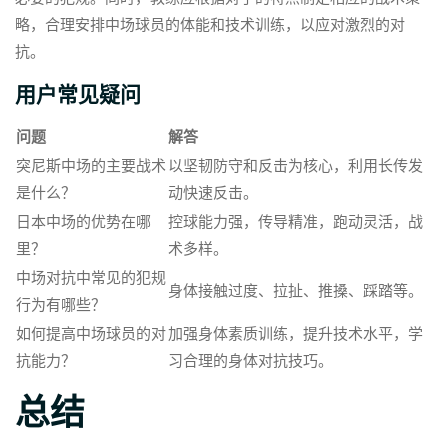
略，合理安排中场球员的体能和技术训练，以应对激烈的对
抗。
用户常见疑问
问题
解答
突尼斯中场的主要战术
以坚韧防守和反击为核心，利用长传发
是什么？
动快速反击。
日本中场的优势在哪
控球能力强，传导精准，跑动灵活，战
里？
术多样。
中场对抗中常见的犯规
身体接触过度、拉扯、推搡、踩踏等。
行为有哪些？
如何提高中场球员的对
加强身体素质训练，提升技术水平，学
抗能力？
习合理的身体对抗技巧。
总结