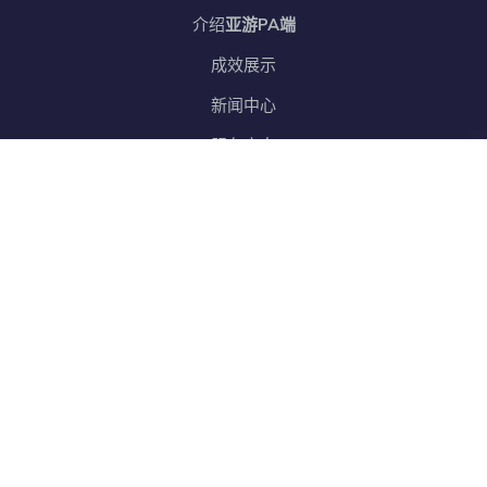
介绍
亚游PA端
成效展示
新闻中心
服务方向
互动
PA恒丰娱乐
网站地图
SiteMap
邮箱订阅