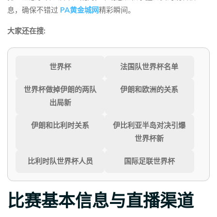
息，确保不错过
PA黄金城网
精彩瞬间。
大家还在搜:
世界杯
法国队世界杯名单
世界杯做掉伊朗的两队
伊朗和欧洲的关系
出局新
伊朗和比利时关系
伊比利亚半岛对决引爆
世界杯新
比利时队世界杯人员
国际足联世界杯
比赛基本信息与直播渠道