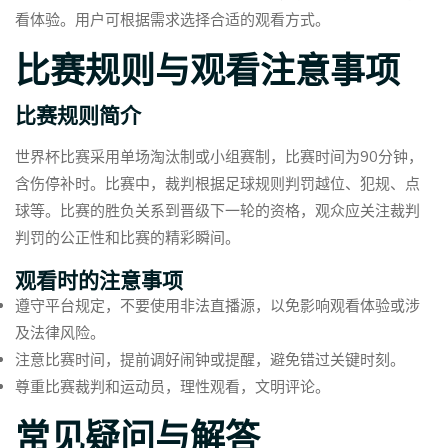
看体验。用户可根据需求选择合适的观看方式。
比赛规则与观看注意事项
比赛规则简介
世界杯比赛采用单场淘汰制或小组赛制，比赛时间为90分钟，
含伤停补时。比赛中，裁判根据足球规则判罚越位、犯规、点
球等。比赛的胜负关系到晋级下一轮的资格，观众应关注裁判
判罚的公正性和比赛的精彩瞬间。
观看时的注意事项
遵守平台规定，不要使用非法直播源，以免影响观看体验或涉
及法律风险。
注意比赛时间，提前调好闹钟或提醒，避免错过关键时刻。
尊重比赛裁判和运动员，理性观看，文明评论。
常见疑问与解答