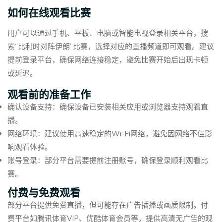
如何在线观看比赛
用户可以通过手机、平板、电脑或智能电视登录相关平台，搜
索“比利时对阵伊朗”比赛，选择对应的直播频道即可观看。建议
提前登录平台，确保网络连接稳定，避免比赛开始后出现卡顿
或延迟。
观看前的准备工作
确认设备支持：确保设备已安装相关应用或浏览器支持观看直
播。
网络环境：建议使用高速稳定的Wi-Fi网络，避免因网络不佳影
响观看体验。
账号登录：部分平台需要提前注册账号，确保登录顺利观看比
赛。
付费与免费观看
部分平台提供免费直播，但可能存在广告插播或画质限制。付
费平台如腾讯体育VIP、优酷体育会员等，提供高清无广告的观