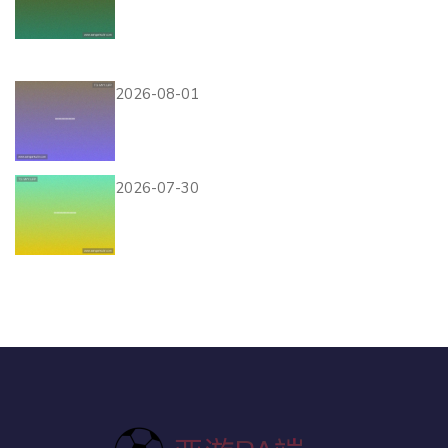
西班牙对佛得角比赛前的最新
新闻：教练战术布局与关键球
员表现预测
2026-08-01
荷兰与日本足球对决是否提供
官方直播及观看方式解析
2026-07-30
突尼斯对日本比赛中反击战术
的战术调整与应对策略全面解
析