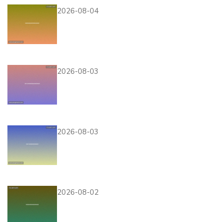
2026-08-04
通过完美体育真人视讯平台，
体验真实的赌场氛围，感受身
临其境的娱乐体验
2026-08-03
详细解析AG国际集团会员注
册的优势，注册后可以享受哪
些专属福利和优惠活动
2026-08-03
观看埃及VS比利时比赛时应
注意的天气变化与个人防护措
施建议
2026-08-02
西班牙对佛得角比赛前的最新