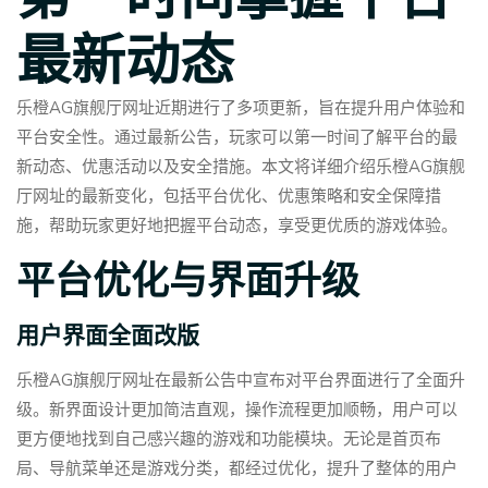
最新动态
乐橙AG旗舰厅网址近期进行了多项更新，旨在提升用户体验和
平台安全性。通过最新公告，玩家可以第一时间了解平台的最
新动态、优惠活动以及安全措施。本文将详细介绍乐橙AG旗舰
厅网址的最新变化，包括平台优化、优惠策略和安全保障措
施，帮助玩家更好地把握平台动态，享受更优质的游戏体验。
平台优化与界面升级
用户界面全面改版
乐橙AG旗舰厅网址在最新公告中宣布对平台界面进行了全面升
级。新界面设计更加简洁直观，操作流程更加顺畅，用户可以
更方便地找到自己感兴趣的游戏和功能模块。无论是首页布
局、导航菜单还是游戏分类，都经过优化，提升了整体的用户