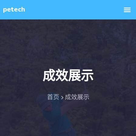
成效展示
首页
成效展示