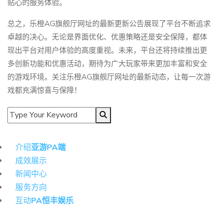
贴心的服务体验。
总之，乐橙AG旗舰厅网址的最新更新公告展现了平台不断追求
卓越的决心。无论是界面优化、优惠策略还是安全保障，都体
现出平台对用户体验的高度重视。未来，平台还将持续推出更
多创新功能和优惠活动，期待为广大玩家带来更加丰富和安全
的游戏环境。关注乐橙AG旗舰厅网址的最新动态，让每一次游
戏都充满惊喜与保障！
导航
介绍
亚游PA端
成效展示
新闻中心
服务方向
互动
PA恒丰娱乐
热门资讯