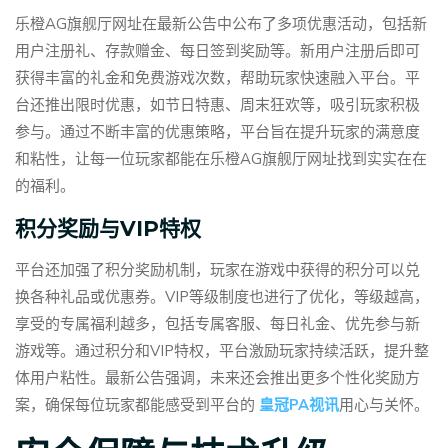
乐橙AG旗舰厅网址在最新公告中公布了多项优惠活动，包括新
用户注册礼、存款赠金、每日签到奖励等。新用户注册后即可
获得丰富的礼金和免费游戏次数，帮助玩家快速融入平台。平
台还推出限时优惠，如节日特惠、周末狂欢等，吸引玩家积极
参与。通过不断丰富的优惠策略，平台旨在提升玩家的满意度
和粘性，让每一位玩家都能在乐橙AG旗舰厅网址找到实实在在
的福利。
积分奖励与VIP特权
平台还加强了积分奖励机制，玩家在游戏中获得的积分可以兑
换各种礼品或优惠券。VIP等级制度也进行了优化，等级越高，
享受的专属福利越多，包括专属客服、每日礼金、优先参与新
游戏等。通过积分和VIP特权，平台激励玩家持续活跃，提升整
体用户粘性。最新公告强调，未来还会推出更多个性化奖励方
案，确保每位玩家都能感受到平台的
皇冠PA视讯
用心与关怀。