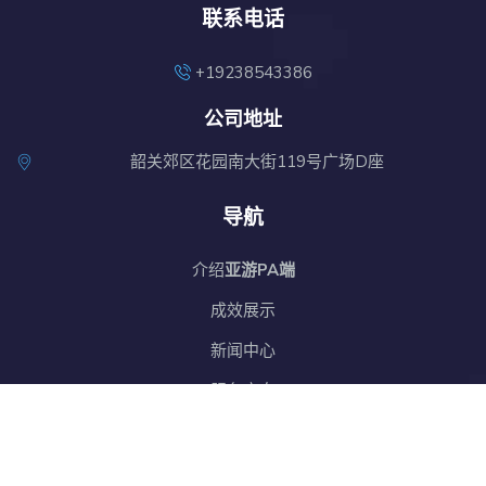
联系电话
+19238543386
公司地址
韶关郊区花园南大街119号广场D座
导航
介绍
亚游PA端
成效展示
新闻中心
服务方向
互动
PA恒丰娱乐
网站地图