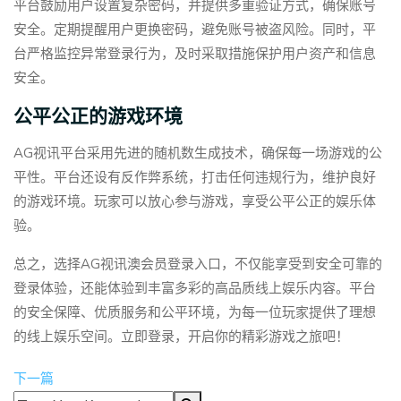
平台鼓励用户设置复杂密码，并提供多重验证方式，确保账号
安全。定期提醒用户更换密码，避免账号被盗风险。同时，平
台严格监控异常登录行为，及时采取措施保护用户资产和信息
安全。
公平公正的游戏环境
AG视讯平台采用先进的随机数生成技术，确保每一场游戏的公
平性。平台还设有反作弊系统，打击任何违规行为，维护良好
的游戏环境。玩家可以放心参与游戏，享受公平公正的娱乐体
验。
总之，选择AG视讯澳会员登录入口，不仅能享受到安全可靠的
登录体验，还能体验到丰富多彩的高品质线上娱乐内容。平台
的安全保障、优质服务和公平环境，为每一位玩家提供了理想
的线上娱乐空间。立即登录，开启你的精彩游戏之旅吧！
下一篇