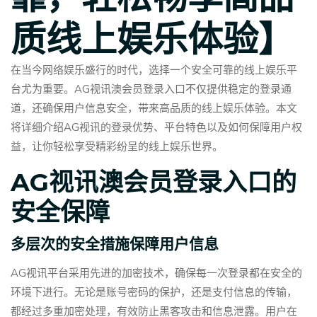
质线上娱乐体验】
在当今网络娱乐盛行的时代，选择一个安全可靠的线上娱乐平
台尤为重要。AG视讯澳会员登录入口不仅提供稳定的登录通
道，还确保用户信息安全，带来高品质的线上娱乐体验。本文
将详细介绍AG视讯的登录优势、平台特色以及如何保障用户权
益，让你轻松享受精彩纷呈的线上娱乐世界。
AG视讯澳会员登录入口的
安全保障
多层次的安全措施保障用户信息
AG视讯平台采用先进的加密技术，确保每一次登录都在安全的
环境下进行。无论是账号密码的保护，还是支付信息的传输，
都经过多重加密处理，有效防止黑客攻击和信息泄露。用户在