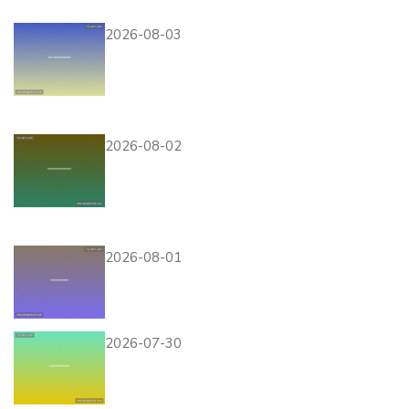
些专属福利和优惠活动
2026-08-03
观看埃及VS比利时比赛时应
注意的天气变化与个人防护措
施建议
2026-08-02
西班牙对佛得角比赛前的最新
新闻：教练战术布局与关键球
员表现预测
2026-08-01
荷兰与日本足球对决是否提供
官方直播及观看方式解析
2026-07-30
突尼斯对日本比赛中反击战术
的战术调整与应对策略全面解