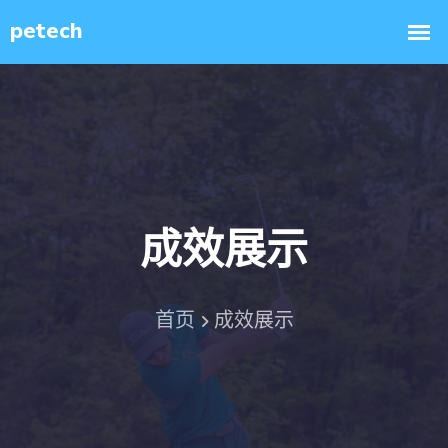
成效展示
首页
成效展示