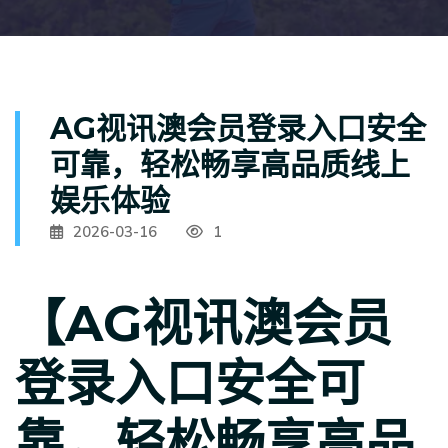
AG视讯澳会员登录入口安全
可靠，轻松畅享高品质线上
娱乐体验
2026-03-16
1
【AG视讯澳会员
登录入口安全可
靠，轻松畅享高品