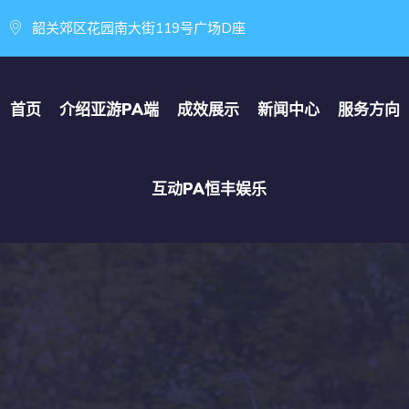
韶关郊区花园南大街119号广场D座
首页
介绍
亚游PA端
成效展示
新闻中心
服务方向
互动
PA恒丰娱乐