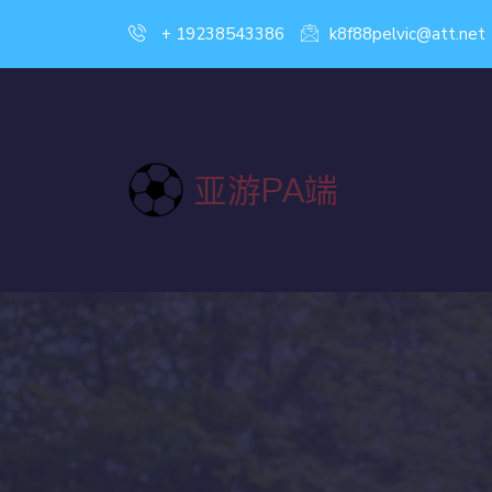
+ 19238543386
k8f88pelvic@att.net