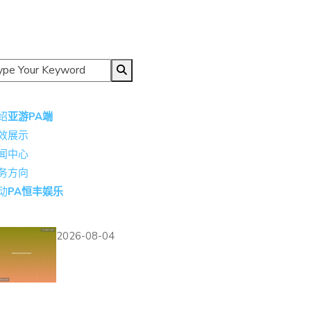
导航
绍
亚游PA端
效展示
闻中心
务方向
动
PA恒丰娱乐
热门资讯
2026-08-04
通过完美体育真人视讯
平台，体验真实的赌场
氛围，感受身临其境的娱乐体验