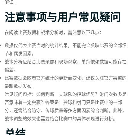
解读。
注意事项与用户常见疑问
在阅读比赛数据和战术分析时，需注意以下几点：
数据仅代表比赛当时的统计结果，不能完全反映比赛的全部细
节和偶发因素。
战术分析应结合比赛录像和现场观察，单纯依赖数据可能存在
偏差。
比赛数据会随着官方统计的更新而变化，建议关注官方渠道的
最新数据发布。
常见疑问包括：如何判断一支球队的控球优势？射门次数多是
否意味着一定会赢？答案是：控球和射门只是比赛中的一部
分，还需结合防守、传球质量等多方面因素综合判断。此外，
战术调整的效果也需要结合比赛中的具体表现进行分析。
总结