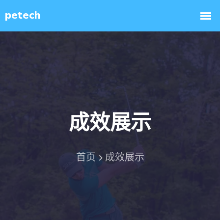
成效展示
首页
成效展示