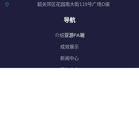
韶关郊区花园南大街119号广场D座
导航
介绍
亚游PA端
成效展示
新闻中心
服务方向
互动
PA恒丰娱乐
网站地图
SiteMap
邮箱订阅