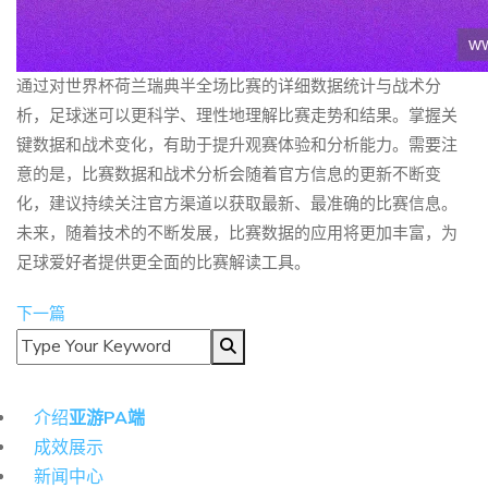
通过对世界杯荷兰瑞典半全场比赛的详细数据统计与战术分
析，足球迷可以更科学、理性地理解比赛走势和结果。掌握关
键数据和战术变化，有助于提升观赛体验和分析能力。需要注
意的是，比赛数据和战术分析会随着官方信息的更新不断变
化，建议持续关注官方渠道以获取最新、最准确的比赛信息。
未来，随着技术的不断发展，比赛数据的应用将更加丰富，为
足球爱好者提供更全面的比赛解读工具。
下一篇
导航
介绍
亚游PA端
成效展示
新闻中心