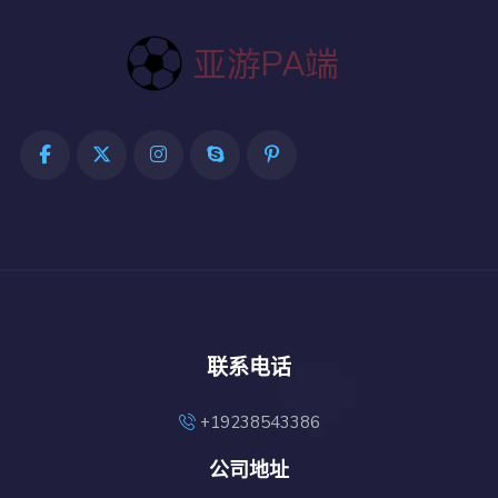
联系电话
+19238543386
公司地址