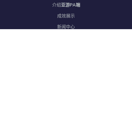
介绍
亚游PA端
成效展示
新闻中心
服务方向
互动
PA恒丰娱乐
网站地图
SiteMap
邮箱订阅