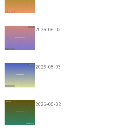
通过完美体育真人视讯平台，
体验真实的赌场氛围，感受身
临其境的娱乐体验
2026-08-03
详细解析AG国际集团会员注
册的优势，注册后可以享受哪
些专属福利和优惠活动
2026-08-03
观看埃及VS比利时比赛时应
注意的天气变化与个人防护措
施建议
2026-08-02
西班牙对佛得角比赛前的最新
新闻：教练战术布局与关键球
员表现预测