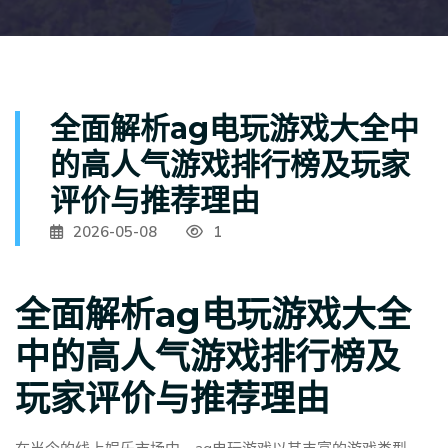
全面解析ag电玩游戏大全中
的高人气游戏排行榜及玩家
评价与推荐理由
2026-05-08
1
全面解析ag电玩游戏大全
中的高人气游戏排行榜及
玩家评价与推荐理由