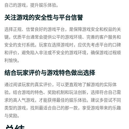
自己的游戏，提升娱乐体验。
关注游戏的安全性与平台信誉
选择正规、信誉良好的游戏平台，是保障游戏安全和权益的关
键。优质平台通常会提供公平的游戏环境、完善的客户服务和
安全的支付系统。玩家在选择游戏时，应优先考虑平台的口碑
和评价，避免陷入非法或不安全的游戏环境，确保游戏过程顺
利愉快。
结合玩家评价与游戏特色做出选择
通过阅读玩家的真实评价，可以更直观地了解游戏的实际体
验。结合游戏的特色、奖励机制和玩法创新，选择符合自己需
求的高人气游戏，才能获得最佳的娱乐体验。建议多尝试不同
类型的游戏，找到最适合自己的那一款，享受游戏带来的乐趣
与奖励。